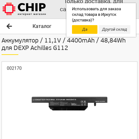
Только доставка, для
самовывоза выбирайте
Использовать для заказа
склад товара в Иркутск
другой склад!
(доставка)?
Каталог
Да
Другой склад
Аккумулятор / 11,1V / 4400mAh / 48,84Wh
для DEXP Achilles G112
002170