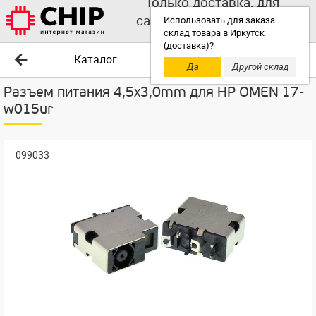
Только доставка, для
самовывоза выбирайте
Использовать для заказа
склад товара в Иркутск
другой склад!
(доставка)?
Каталог
Да
Другой склад
Разъем питания 4,5x3,0mm для HP OMEN 17-
w015ur
099033