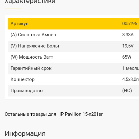
Характеристики
Артикул
005195
(A) Сила тока Ампер
3,33A
(V) Напряжение Вольт
19,5V
(W) Мощность Ватт
65W
Гарантийный срок
1 меся
Коннектор
4,5x3,
Производство
(HC)
Остальные товары для HP Pavilion 15-n201sr
Информация