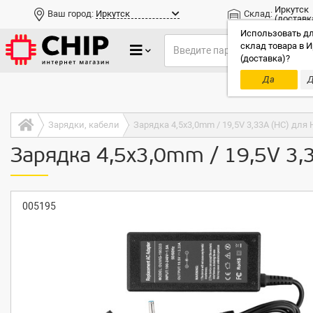
Иркутск
Ваш город:
Иркутск
Склад:
(доставк
Использовать дл
склад товара в И
(доставка)?
Да
Д
Только до
Зарядки, кабели
Зарядка 4,5x3,0mm / 19,5V 3,33A (HC) для H
Зарядка 4,5x3,0mm / 19,5V 3,3
005195