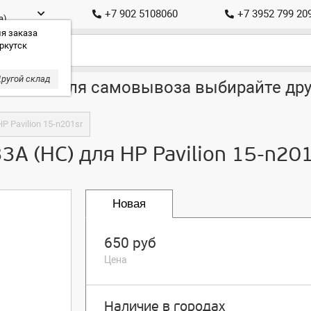
+7 902 5108060
+7 3952 799 20
а)
я заказа
ркутск
ругой склад
ставка, для самовывоза выбирайте дру
P Pavilion 15-n201sr
3A (HC) для HP Pavilion 15-n20
Новая
650 руб
Цена
Наличие в городах