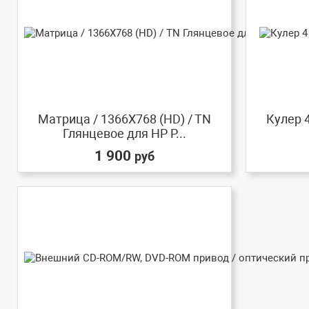
Матрица / 1366X768 (HD) / TN
Кулер 4
Глянцевое для HP P...
1 900
руб