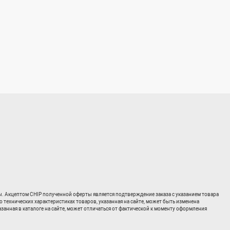
ты. Акцептом CHIP полученной оферты является подтверждение заказа с указанием товара
о технических характеристиках товаров, указанная на сайте, может быть изменена
занная в каталоге на сайте, может отличаться от фактической к моменту оформления