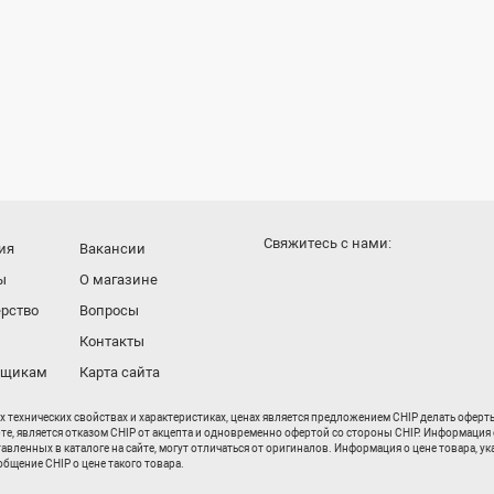
Cвяжитесь с нами:
ия
Вакансии
ы
О магазине
рство
Вопросы
Контакты
вщикам
Карта сайта
их технических свойствах и характеристиках, ценах является предложением CHIP делать офер
рте, является отказом CHIP от акцепта и одновременно офертой со стороны CHIP. Информация 
енных в каталоге на сайте, могут отличаться от оригиналов. Информация о цене товара, ука
бщение CHIP о цене такого товара.