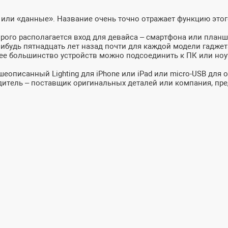
 или «данные». Название очень точно отражает функцию этог
орого располагается вход для девайса – смартфона или планш
-нибудь пятнадцать лет назад почти для каждой модели гадже
 большинство устройств можно подсоединить к ПК или ноутбу
еописанный Lighting для iPhone или iPad или micro-USB для 
дитель – поставщик оригинальных деталей или компания, пр