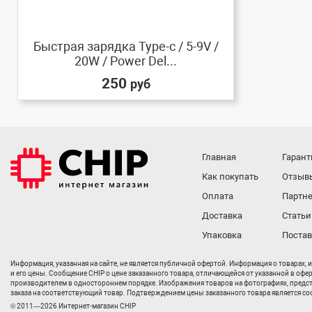
Быстрая зарядка Type-c / 5-9V /
20W / Power Del...
250
руб
Главная
Гарант
Как покупать
Отзыв
Оплата
Партне
Доставка
Статьи
Упаковка
Поста
Информация, указанная на сайте, не является публичной офертой. Информация о товарах, 
и его цены. Сообщение CHIP о цене заказанного товара, отличающейся от указанной в офе
производителем в одностороннем порядке. Изображения товаров на фотографиях, представл
заказа на соответствующий товар. Подтверждением цены заказанного товара является соо
© 2011—2026 Интернет-магазин CHIP