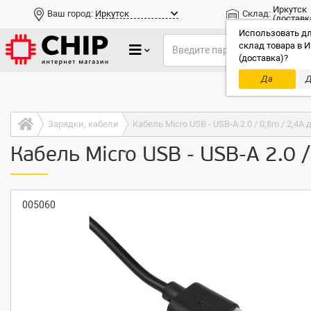
Иркутск
Ваш город:
Иркутск
Склад:
(доставк
Использовать дл
склад товара в И
(доставка)?
Да
Д
Только до
Зарядки, кабели
Кабель Micro USB - USB-A 2.0 / 0,8m / 2,4
Кабель Micro USB - USB-A 2.0 
005060