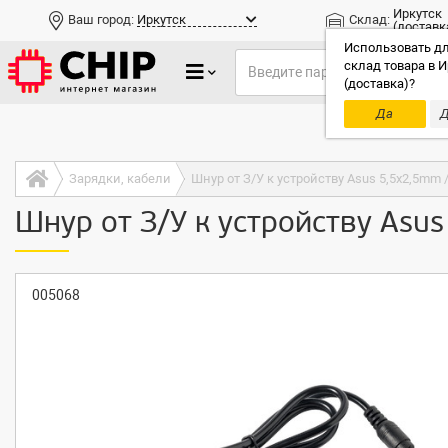
Иркутск
Ваш город:
Иркутск
Склад:
(доставк
Использовать дл
склад товара в И
(доставка)?
Да
Д
Только до
Зарядки, кабели
Шнур от З/У к устройству Asus 5,5x2,5mm 
Шнур от З/У к устройству Asu
005068