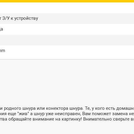
 З/У к устройству
ца
5mm
и родного шнура или конектора шнура. Те, у кого есть дома
ния еще "жив" а шнур уже неисправен, Вам поможет замена не
ства обращайте внимание на картинку! Внимательно сверьте в