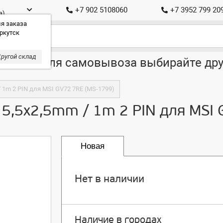
+7 902 5108060
+7 3952 799 20
а)
я заказа
ркутск
ругой склад
ставка, для самовывоза выбирайте дру
/ 1m 2 PIN для MSI GV72 7RE (MS-1799)
s 5,5x2,5mm / 1m 2 PIN для MSI
Новая
Нет в наличии
Наличие в городах