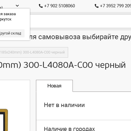
+7 902 5108060
+7 3952 799 20
а)
я заказа
ркутск
ругой склад
ставка, для самовывоза выбирайте дру
n (185x240mm) 300-L4080A-C00 черный
240mm) 300-L4080A-C00 черный
Новая
Нет в наличии
Наличие в городах