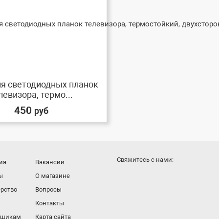
ля светодиодных планок
левизора, термо...
450
руб
Cвяжитесь с нами:
ия
Вакансии
ы
О магазине
рство
Вопросы
Контакты
вщикам
Карта сайта