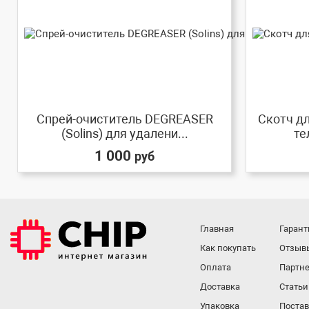
Спрей-очиститель DEGREASER
Скотч д
(Solins) для удалени...
те
1 000
руб
Главная
Гарант
Как покупать
Отзыв
Оплата
Партне
Доставка
Статьи
Упаковка
Поста