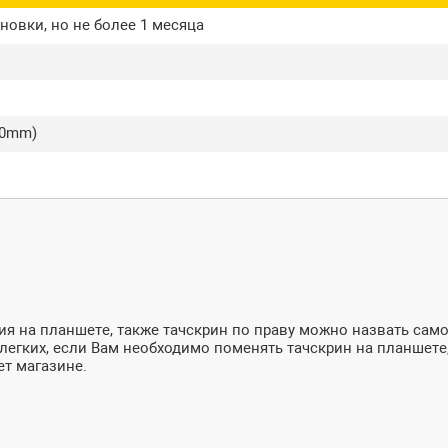
новки, но не более 1 месяца
40mm)
я на планшете, также тачскрин по праву можно назвать сам
из легких, если Вам необходимо поменять тачскрин на планшет
ет магазине.