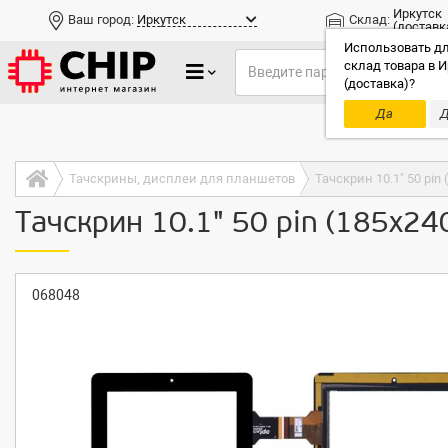
Иркутск
Ваш город:
Иркутск
Склад:
(доставк
Использовать дл
склад товара в И
(доставка)?
Да
Д
Только до
Тачскрины, дисплеи для планшетов
Тачскрин 10.1" 50 pi
Тачскрин 10.1" 50 pin (185x
068048