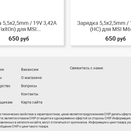
 5,5x2,5mm / 19V 3,42A
Зарядка 5,5x2,5mm / 
FixitOn) для MSI...
(HC) для MSI M66
650
650
руб
руб
Cвяжитесь с нами:
ия
Вакансии
ы
О магазине
рство
Вопросы
Контакты
вщикам
Карта сайта
их технических свойствах и характеристиках, ценах является предложением CHIP делать офер
рте, является отказом CHIP от акцепта и одновременно офертой со стороны CHIP. Информация 
енных в каталоге на сайте, могут отличаться от оригиналов. Информация о цене товара, ука
бщение CHIP о цене такого товара.