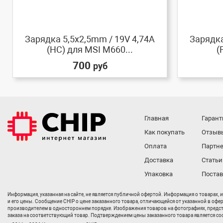
Зарядка 5,5x2,5mm / 19V 4,74A
Зарядка
(HC) для MSI M660...
(
700
руб
Главная
Гарант
Как покупать
Отзыв
Оплата
Партне
Доставка
Статьи
Упаковка
Поста
Информация, указанная на сайте, не является публичной офертой. Информация о товарах, 
и его цены. Сообщение CHIP о цене заказанного товара, отличающейся от указанной в офе
производителем в одностороннем порядке. Изображения товаров на фотографиях, представл
заказа на соответствующий товар. Подтверждением цены заказанного товара является соо