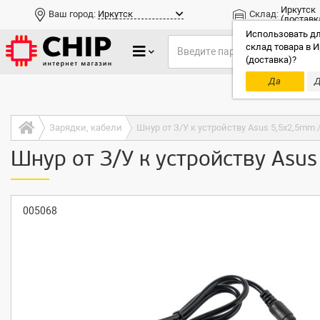
Иркутск
Ваш город:
Иркутск
Склад:
(доставк
Использовать дл
склад товара в И
(доставка)?
Да
Д
Только до
Зарядки, кабели
Шнур от З/У к устройству Asus 5,5x2,5mm 
Шнур от З/У к устройству Asu
005068