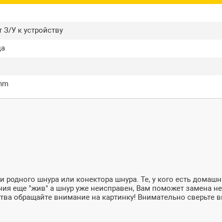
 З/У к устройству
ца
5mm
и родного шнура или конектора шнура. Те, у кого есть дома
ния еще "жив" а шнур уже неисправен, Вам поможет замена не
ства обращайте внимание на картинку! Внимательно сверьте в