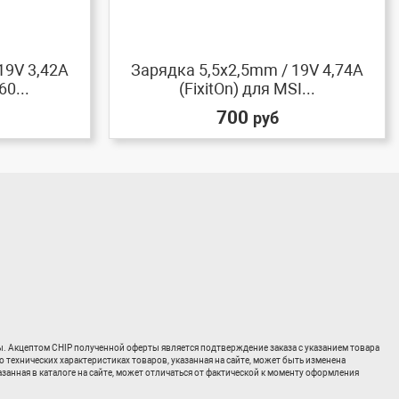
19V 3,42A
Зарядка 5,5x2,5mm / 19V 4,74A
0...
(FixitOn) для MSI...
700
руб
ты. Акцептом CHIP полученной оферты является подтверждение заказа с указанием товара
о технических характеристиках товаров, указанная на сайте, может быть изменена
занная в каталоге на сайте, может отличаться от фактической к моменту оформления