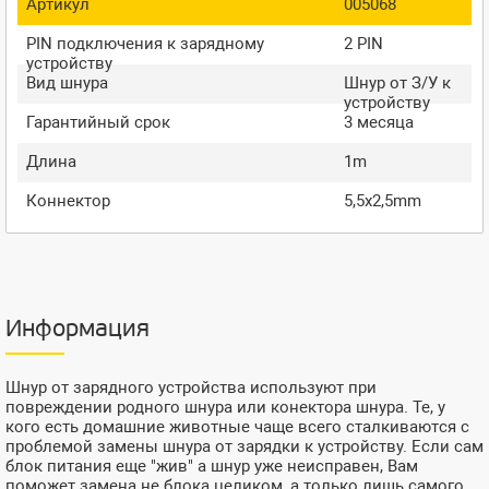
Артикул
005068
PIN подключения к зарядному
2 PIN
устройству
Вид шнура
Шнур от З/У к
устройству
Гарантийный срок
3 месяца
Длина
1m
Коннектор
5,5x2,5mm
Информация
Шнур от зарядного устройства используют при
повреждении родного шнура или конектора шнура. Те, у
кого есть домашние животные чаще всего сталкиваются с
проблемой замены шнура от зарядки к устройству. Если сам
блок питания еще "жив" а шнур уже неисправен, Вам
поможет замена не блока целиком, а только лишь самого