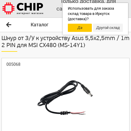
Только доставка, для
самовывоза выбирайте
Использовать для заказа
склад товара в Иркутск
другой склад!
(доставка)?
Каталог
Да
Другой склад
Шнур от З/У к устройству Asus 5,5x2,5mm / 1m
2 PIN для MSI CX480 (MS-14Y1)
005068