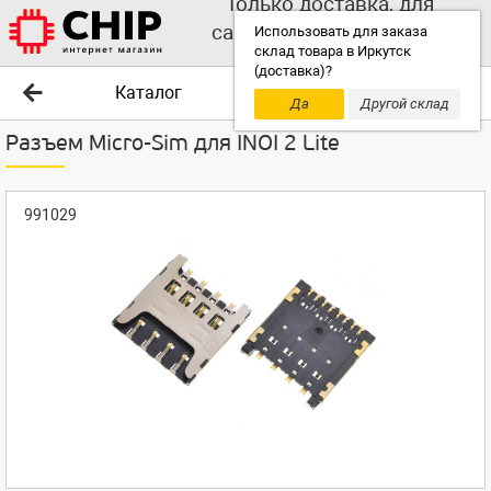
Только доставка, для
самовывоза выбирайте
Использовать для заказа
склад товара в Иркутск
другой склад!
(доставка)?
Каталог
Да
Другой склад
Разъем Micro-Sim для INOI 2 Lite
991029