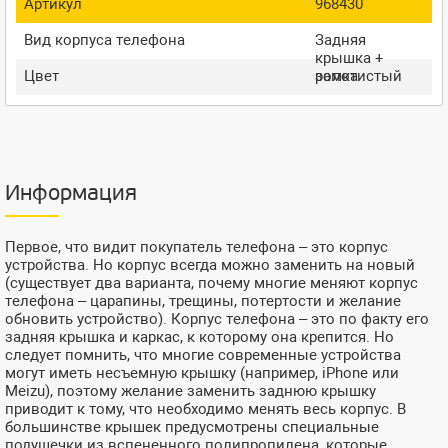
Артикул
968430
Вид корпуса телефона
Задняя
крышка +
Цвет
рамка
золотистый
Информация
Первое, что видит покупатель телефона – это корпус
устройства. Но корпус всегда можно заменить на новый
(существует два варианта, почему многие меняют корпус
телефона – царапины, трещины, потертости и желание
обновить устройство). Корпус телефона – это по факту его
задняя крышка и каркас, к которому она крепится. Но
следует помнить, что многие современные устройства
могут иметь несъемную крышку (например, iPhone или
Meizu), поэтому желание заменить заднюю крышку
приводит к тому, что необходимо менять весь корпус. В
большинстве крышек предусмотрены специальные
подушечки из вспененного полипропилена, которые