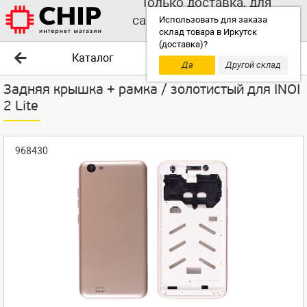
Только доставка, для
самовывоза выбирайте
Использовать для заказа
склад товара в Иркутск
другой склад!
(доставка)?
Каталог
Да
Другой склад
Задняя крышка + рамка / золотистый для INOI
2 Lite
968430