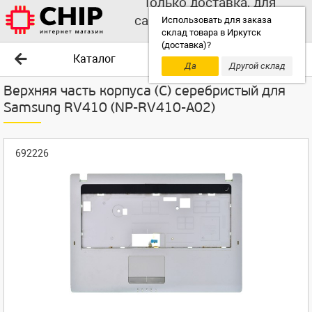
Только доставка, для
самовывоза выбирайте
Использовать для заказа
склад товара в Иркутск
другой склад!
(доставка)?
Каталог
Да
Другой склад
Верхняя часть корпуса (C) серебристый для
Samsung RV410 (NP-RV410-A02)
692226