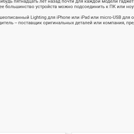
-нибудь пятнадцать лет назад почти для каждой модели гадже
 большинство устройств можно подсоединить к ПК или ноутбу
еописанный Lighting для iPhone или iPad или micro-USB для 
дитель – поставщик оригинальных деталей или компания, пр