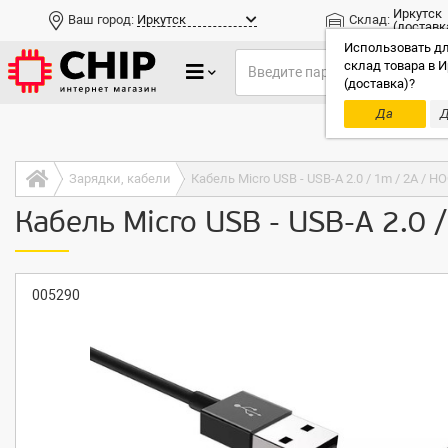
Иркутск
Ваш город:
Иркутск
Склад:
(доставк
Использовать дл
склад товара в И
(доставка)?
Да
Д
Только до
Зарядки, кабели
Кабель Micro USB - USB-A 2.0 / 1m / 2A / 
Кабель Micro USB - USB-A 2.0
005290