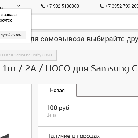
+7 902 5108060
+7 3952 799 20
а)
я заказа
ркутск
ругой склад
ставка, для самовывоза выбирайте дру
HOCO для Samsung Corby S3650
 / 1m / 2A / HOCO для Samsung 
Новая
100 руб
Цена
Наличие в городах