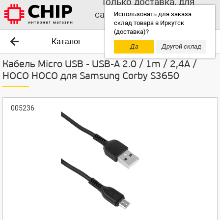
Только доставка, для
самовывоза выбирайте
Использовать для заказа
склад товара в Иркутск
другой склад!
(доставка)?
Каталог
Да
Другой склад
Кабель Micro USB - USB-A 2.0 / 1m / 2,4A /
HOCO HOCO для Samsung Corby S3650
005236