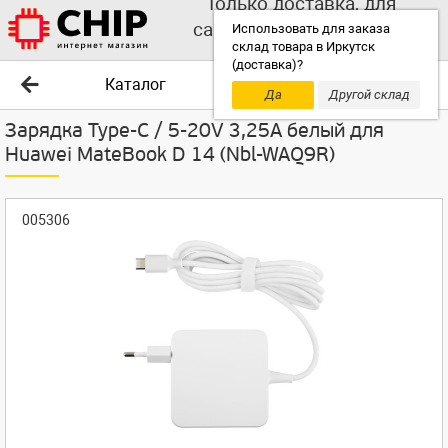
Только доставка, для
самовывоза выбирайте
Использовать для заказа
склад товара в Иркутск
другой склад!
(доставка)?
Каталог
Да
Другой склад
Зарядка Type-C / 5-20V 3,25A белый для
Huawei MateBook D 14 (Nbl-WAQ9R)
005306