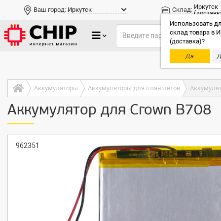
Иркутск
Ваш город:
Иркутск
Склад:
(доставк
Использовать дл
склад товара в И
(доставка)?
Да
Д
Только до
Аккумуляторы
Аккумуляторы для планшетов
Аккумулят
Аккумулятор для Crown B708
962351