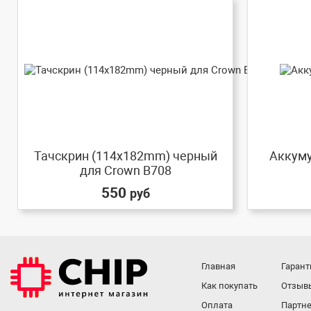
Тачскрин (114x182mm) черный
Аккуму
для Crown B708
550
руб
Главная
Гарант
Как покупать
Отзыв
Оплата
Партне