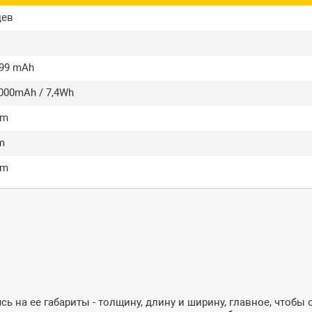
цев
499 mAh
2000mAh / 7,4Wh
mm
m
mm
ь на ее габариты - толщину, длину и ширину, главное, чтобы