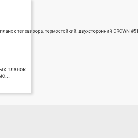
ых планок
о...