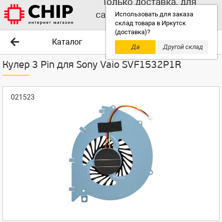
Только доставка, для
самовывоза выбирайте
Использовать для заказа
склад товара в Иркутск
другой склад!
(доставка)?
Каталог
Да
Другой склад
Кулер 3 Pin для Sony Vaio SVF1532P1R
021523