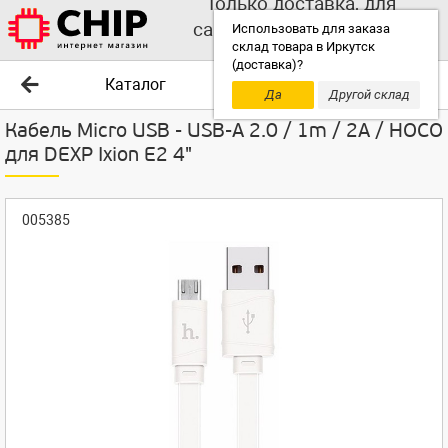
Только доставка, для
самовывоза выбирайте
Использовать для заказа
склад товара в Иркутск
другой склад!
(доставка)?
Каталог
Да
Другой склад
Кабель Micro USB - USB-A 2.0 / 1m / 2A / HOCO
для DEXP Ixion E2 4"
005385