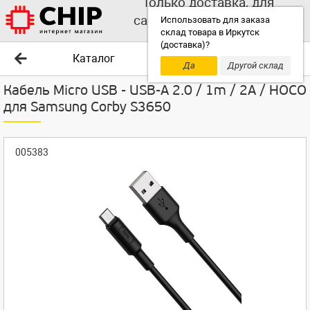
Только доставка, для
самовывоза выбирайте
Использовать для заказа
склад товара в Иркутск
другой склад!
(доставка)?
Каталог
Да
Другой склад
Кабель Micro USB - USB-A 2.0 / 1m / 2A / HOCO
для Samsung Corby S3650
005383