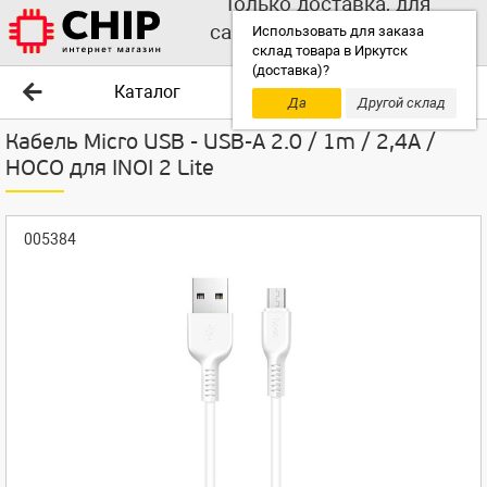
Только доставка, для
самовывоза выбирайте
Использовать для заказа
склад товара в Иркутск
другой склад!
(доставка)?
Каталог
Да
Другой склад
Кабель Micro USB - USB-A 2.0 / 1m / 2,4A /
HOCO для INOI 2 Lite
005384