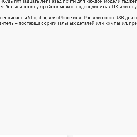
-нибудь пятнадцать лет назад почти для каждой модели гадже
 большинство устройств можно подсоединить к ПК или ноутбу
еописанный Lighting для iPhone или iPad или micro-USB для 
дитель – поставщик оригинальных деталей или компания, пр