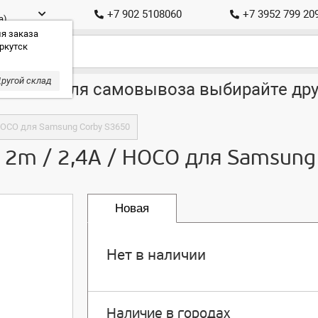
+7 902 5108060
+7 3952 799 20
а)
я заказа
ркутск
ругой склад
ставка, для самовывоза выбирайте дру
/ HOCO для Samsung Corby S3650
 / 2m / 2,4A / HOCO для Samsun
Новая
Нет в наличии
Наличие в городах