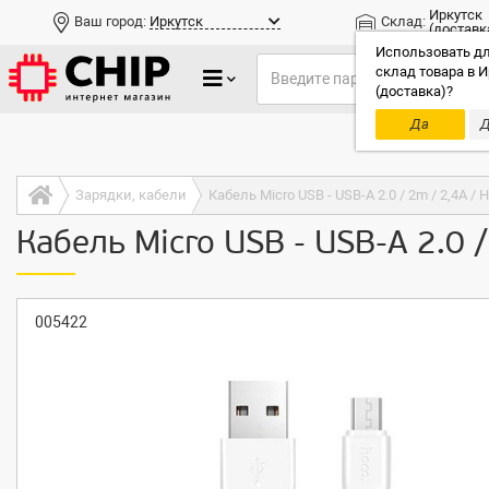
Иркутск
Ваш город:
Иркутск
Склад:
(доставк
Использовать дл
склад товара в И
(доставка)?
Да
Д
Только до
Зарядки, кабели
Кабель Micro USB - USB-A 2.0 / 2m / 2,4A 
Кабель Micro USB - USB-A 2.0
005422