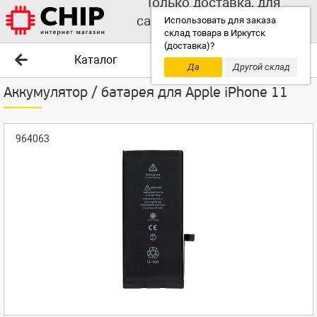
Только доставка, для
самовывоза выбирайте
Использовать для заказа
склад товара в Иркутск
другой склад!
(доставка)?
Каталог
Да
Другой склад
Аккумулятор / батарея для Apple iPhone 11
964063