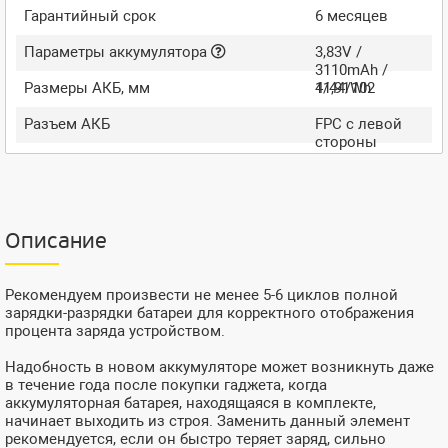
Гарантийный срок
6 месяцев
Параметры аккумулятора
3,83V /
3110mAh /
Размеры АКБ, мм
11,91Wh
4/44/102
Разъем АКБ
FPC с левой
стороны
Описание
Рекомендуем произвести не менее 5-6 циклов полной
зарядки-разрядки батареи для корректного отображения
процента заряда устройством.
Надобность в новом аккумуляторе может возникнуть даже
в течение года после покупки гаджета, когда
аккумуляторная батарея, находящаяся в комплекте,
начинает выходить из строя. Заменить данный элемент
рекомендуется, если он быстро теряет заряд, сильно