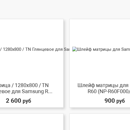
ица / 1280x800 / TN
Шлейф матрицы для
евое для Samsung R...
R60 (NP-R60F000
2 600
900
руб
руб