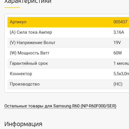
Характеристики
Артикул
005437
(A) Сила тока Ампер
3,16A
(V) Напряжение Вольт
19V
(W) Мощность Ватт
60W
Гарантийный срок
1 меся
Коннектор
5,5x3,
Производство
(HC)
Остальные товары для Samsung R60 (NP-R60F000/SER)
Информация