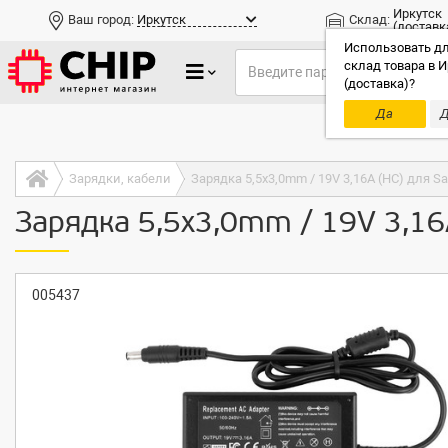
Иркутск
Ваш город:
Иркутск
Склад:
(доставк
Использовать дл
склад товара в И
(доставка)?
Да
Д
Только до
Зарядки, кабели
Зарядка 5,5x3,0mm / 19V 3,16A (HC) для 
Зарядка 5,5x3,0mm / 19V 3,1
005437