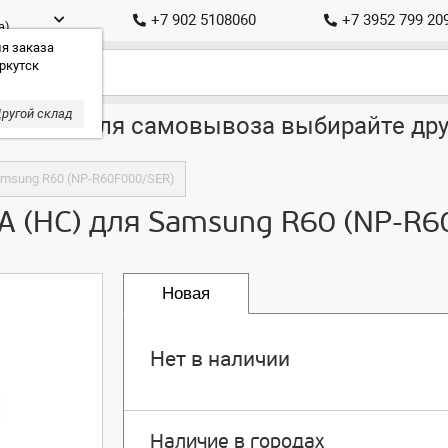
+7 902 5108060
+7 3952 799 20
а)
я заказа
ркутск
ругой склад
ставка, для самовывоза выбирайте дру
Samsung R60 (NP-R60F000/SER)
6A (HC) для Samsung R60 (NP-R
Новая
Нет в наличии
Наличие в городах