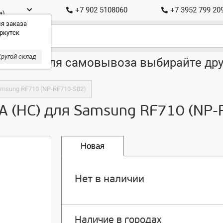
+7 902 5108060
+7 3952 799 20
а)
я заказа
ркутск
ругой склад
ставка, для самовывоза выбирайте дру
amsung RF710 (NP-RF710-S02)
A (HC) для Samsung RF710 (NP-
Новая
Нет в наличии
Наличие в городах