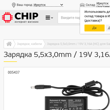
Иркутск
Ваш город:
Иркутск
Склад:
(доставк
Использовать дл
склад товара в И
(доставка)?
Да
Д
Только до
Зарядки, кабели
Зарядка 5,5x3,0mm / 19V 3,16A (HC) для S
Зарядка 5,5x3,0mm / 19V 3,16
005437