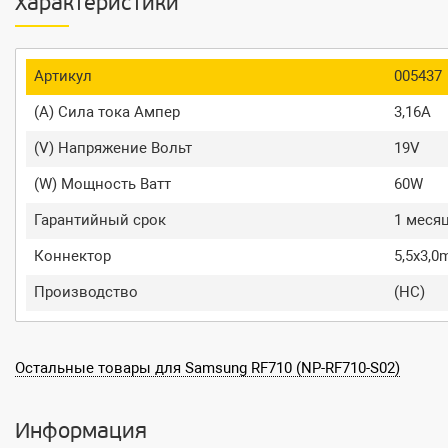
Характеристики
Артикул
005437
(A) Сила тока Ампер
3,16A
(V) Напряжение Вольт
19V
(W) Мощность Ватт
60W
Гарантийный срок
1 меся
Коннектор
5,5x3,
Производство
(HC)
Остальные товары для Samsung RF710 (NP-RF710-S02)
Информация