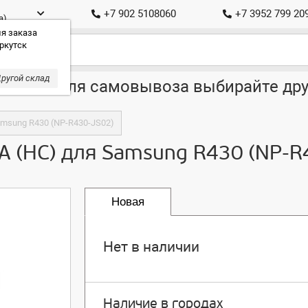
+7 902 5108060
+7 3952 799 20
а)
я заказа
ркутск
ругой склад
ставка, для самовывоза выбирайте дру
amsung R430 (NP-R430-JS02)
A (HC) для Samsung R430 (NP-R
Новая
Нет в наличии
Наличие в городах