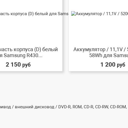
асть корпуса (D) белый
Аккумулятор / 11,1V /
я Samsung R430...
58Wh для Samsu
2 150
1 200
руб
руб