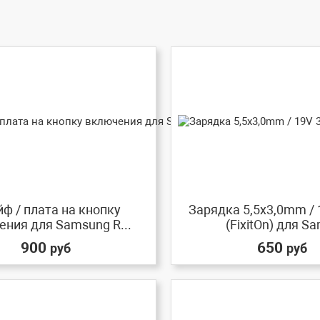
ф / плата на кнопку
Зарядка 5,5x3,0mm / 
ния для Samsung R...
(FixitOn) для Sa
900
650
руб
руб