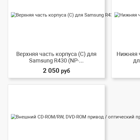
Верхняя часть корпуса (C) для
Нижняя ч
Samsung R430 (NP-...
дл
2 050
руб