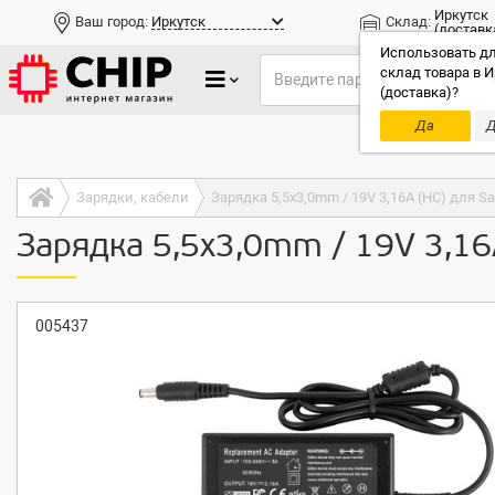
Иркутск
Ваш город:
Иркутск
Склад:
(доставк
Использовать дл
склад товара в И
(доставка)?
Да
Д
Только до
Зарядки, кабели
Зарядка 5,5x3,0mm / 19V 3,16A (HC) для S
Зарядка 5,5x3,0mm / 19V 3,16
005437