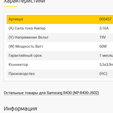
Характеристики
Артикул
005437
(A) Сила тока Ампер
3,16A
(V) Напряжение Вольт
19V
(W) Мощность Ватт
60W
Гарантийный срок
1 меся
Коннектор
5,5x3,
Производство
(HC)
Остальные товары для Samsung R430 (NP-R430-JS02)
Информация