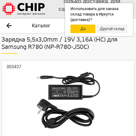
Только доставка, для
самовывоза выбирайте
Использовать для заказа
склад товара в Иркутск
другой склад!
(доставка)?
Каталог
Да
Другой склад
Зарядка 5,5x3,0mm / 19V 3,16A (HC) для
Samsung R780 (NP-R780-JS0C)
005437