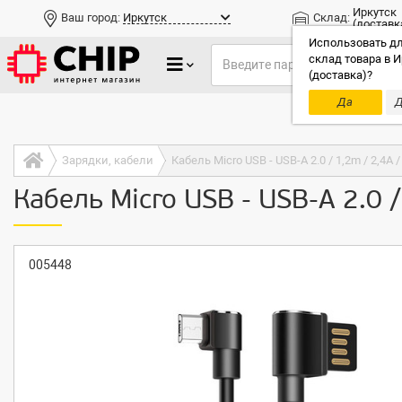
Иркутск
Ваш город:
Иркутск
Склад:
(доставк
Использовать дл
склад товара в И
(доставка)?
Да
Д
Только до
Зарядки, кабели
Кабель Micro USB - USB-A 2.0 / 1,2m / 2,4A 
Кабель Micro USB - USB-A 2.0 /
005448