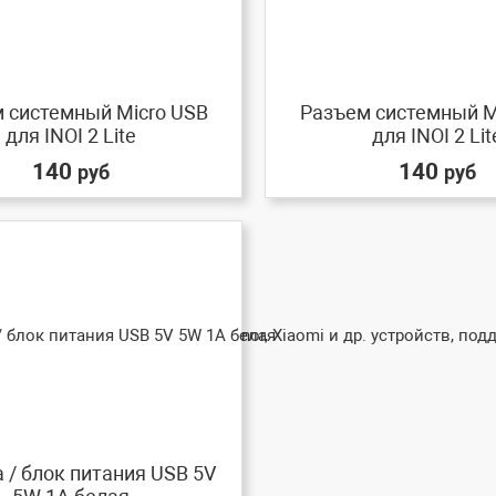
 системный Micro USB
Разъем системный M
для INOI 2 Lite
для INOI 2 Lit
140
140
руб
руб
 / блок питания USB 5V