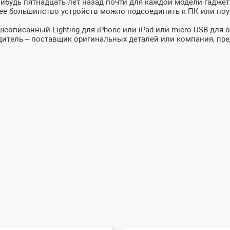
-нибудь пятнадцать лет назад почти для каждой модели гадже
 большинство устройств можно подсоединить к ПК или ноутбу
еописанный Lighting для iPhone или iPad или micro-USB для 
дитель – поставщик оригинальных деталей или компания, пр