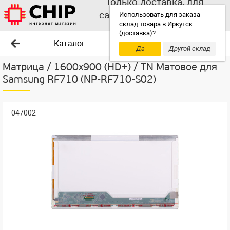
Только доставка, для
самовывоза выбирайте
Использовать для заказа
склад товара в Иркутск
другой склад!
(доставка)?
Каталог
Да
Другой склад
Матрица / 1600x900 (HD+) / TN Матовое для
Samsung RF710 (NP-RF710-S02)
047002