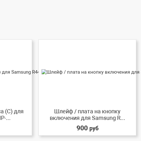
а (C) для
Шлейф / плата на кнопку
-...
включения для Samsung R...
900
руб