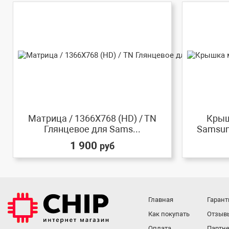
Матрица / 1366X768 (HD) / TN
Крыш
Глянцевое для Sams...
Samsun
1 900
руб
Главная
Гарант
Как покупать
Отзыв
Оплата
Партне