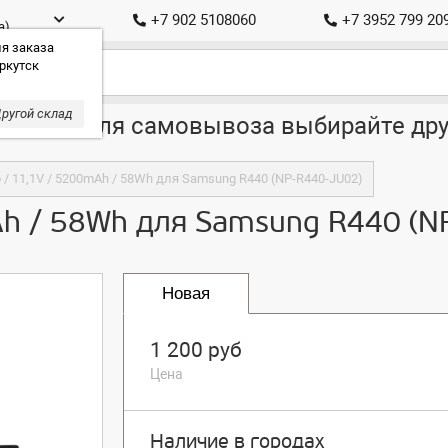
+7 902 5108060
+7 3952 799 20
а)
я заказа
ркутск
ругой склад
ставка, для самовывоза выбирайте дру
/ 11,1V / 5200mAh / 58Wh для Samsung R440 (NP-R440-JU02)
Ah / 58Wh для Samsung R440 (N
Новая
1 200 руб
Цена
Наличие в городах