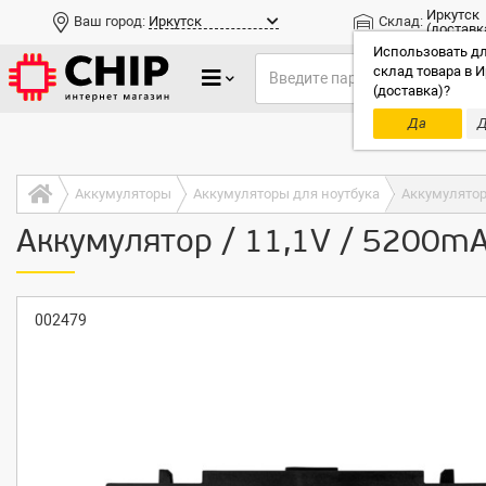
Иркутск
Ваш город:
Иркутск
Склад:
(доставк
Использовать дл
склад товара в И
(доставка)?
Да
Д
Только до
Аккумуляторы
Аккумуляторы для ноутбука
Аккумулятор 
Аккумулятор / 11,1V / 5200m
002479