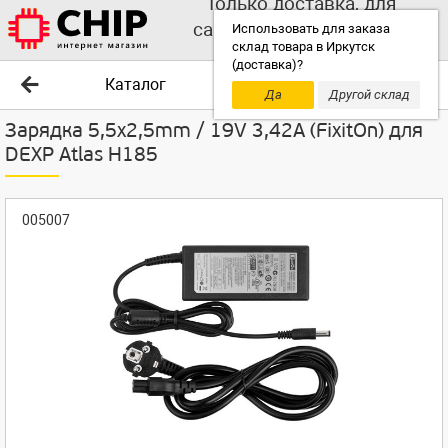
Только доставка, для
самовывоза выбирайте
Использовать для заказа
склад товара в Иркутск
другой склад!
(доставка)?
Каталог
Да
Другой склад
Зарядка 5,5x2,5mm / 19V 3,42A (FixitOn) для
DEXP Atlas H185
005007