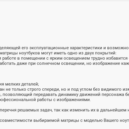
ределяющей его эксплуатационные характеристики и возможн
матрицы ноутбуков могут иметь одно из двух покрытий:
и работе в помещении с ярким освещением трудно избавится о
 работать даже при солнечном освещении, но изображение ка
ия мелких деталей;
ан не только строго спереди, но и под углом без видимого из
в, позволяющий передавать динамику движений персонажа бе
профессиональной работы с изображениями.
 перечня решаемых задач, так как изменить их в дальнейшем
и совместимости выбираемой матрицы с моделью Вашего ноут