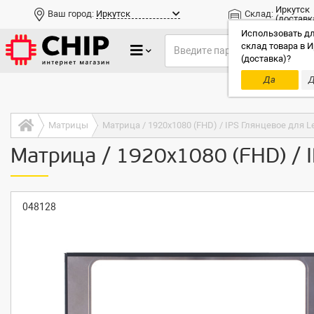
Иркутск
Ваш город:
Иркутск
Склад:
(доставк
Использовать дл
склад товара в И
(доставка)?
Да
Д
Только до
Матрицы
Матрица / 1920x1080 (FHD) / IPS Глянцевое для L
Матрица / 1920x1080 (FHD) / 
048128