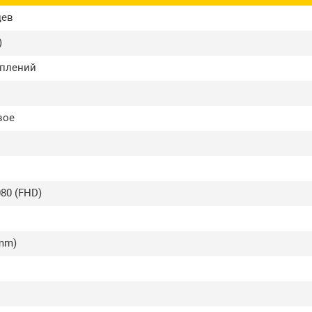
цев
)
еплений
вое
80 (FHD)
3mm)