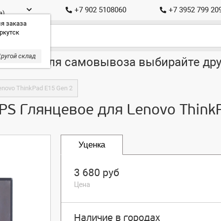
+7 902 5108060
+7 3952 799 20
а)
я заказа
ркутск
ругой склад
ставка, для самовывоза выбирайте дру
enovo ThinkPad E15 Gen 2
IPS Глянцевое для Lenovo Think
Уценка
3 680 руб
Цена
Наличие в городах