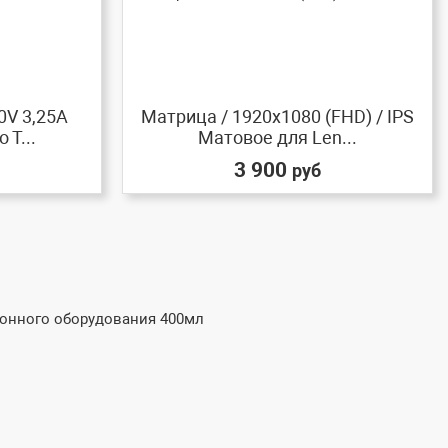
0V 3,25A
Матрица / 1920x1080 (FHD) / IPS
 T...
Матовое для Len...
3 900
руб