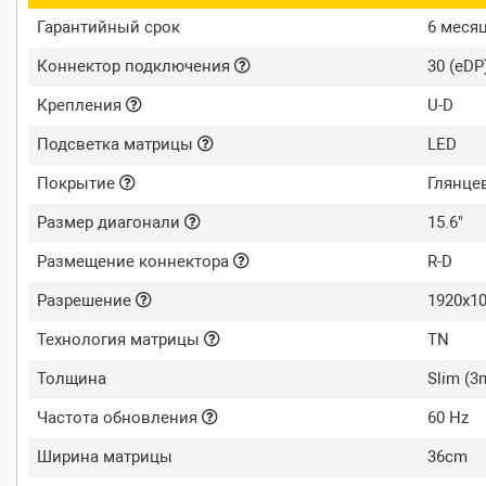
Гарантийный срок
6 меся
Коннектор подключения
30 (eDP
Крепления
U-D
Подсветка матрицы
LED
Покрытие
Глянце
Размер диагонали
15.6"
Размещение коннектора
R-D
Разрешение
1920x10
Технология матрицы
TN
Толщина
Slim (
Частота обновления
60 Hz
Ширина матрицы
36cm