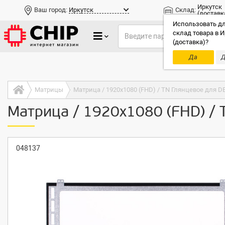
Иркутск
Ваш город:
Иркутск
Склад:
(доставк
Использовать дл
склад товара в И
(доставка)?
Да
Д
Только до
Матрицы
Матрица / 1920x1080 (FHD) / TN Глянцевое для DE
Матрица / 1920x1080 (FHD) / 
048137