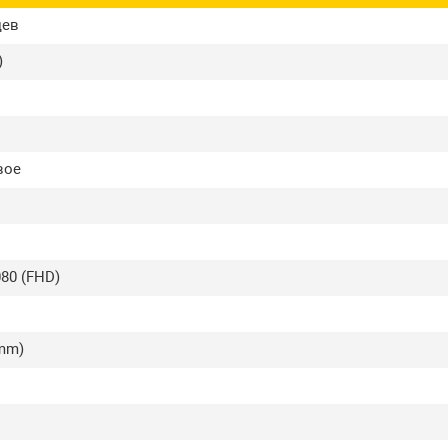
цев
)
вое
80 (FHD)
3mm)