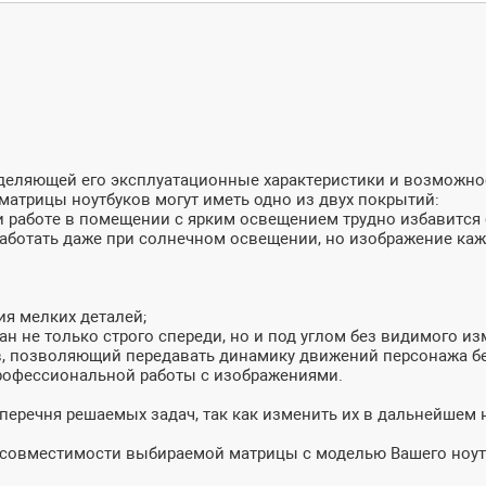
ределяющей его эксплуатационные характеристики и возможн
матрицы ноутбуков могут иметь одно из двух покрытий:
и работе в помещении с ярким освещением трудно избавится о
 работать даже при солнечном освещении, но изображение ка
ия мелких деталей;
ан не только строго спереди, но и под углом без видимого из
в, позволяющий передавать динамику движений персонажа бе
профессиональной работы с изображениями.
 перечня решаемых задач, так как изменить их в дальнейшем
и совместимости выбираемой матрицы с моделью Вашего ноут