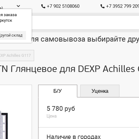
+7 902 5108060
+7 3952 799 20
а)
я заказа
ркутск
ругой склад
ставка, для самовывоза выбирайте дру
XP Achilles G117
TN Глянцевое для DEXP Achilles
Б/У
Уценка
5 780 руб
Цена
Наличие в городах