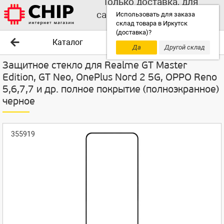
Только доставка, для
самовывоза выбирайте
Использовать для заказа
склад товара в Иркутск
другой склад!
(доставка)?
Каталог
Да
Другой склад
Защитное стекло для Realme GT Master
Edition, GT Neo, OnePlus Nord 2 5G, OPPO Reno
5,6,7,7 и др. полное покрытие (полноэкранное)
черное
355919