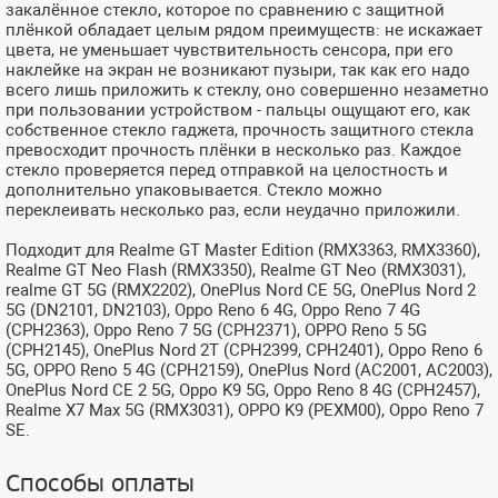
закалённое стекло, которое по сравнению с защитной
плёнкой обладает целым рядом преимуществ: не искажает
цвета, не уменьшает чувствительность сенсора, при его
наклейке на экран не возникают пузыри, так как его надо
всего лишь приложить к стеклу, оно совершенно незаметно
при пользовании устройством - пальцы ощущают его, как
собственное стекло гаджета, прочность защитного стекла
превосходит прочность плёнки в несколько раз. Каждое
стекло проверяется перед отправкой на целостность и
дополнительно упаковывается. Стекло можно
переклеивать несколько раз, если неудачно приложили.
Подходит для Realme GT Master Edition (RMX3363, RMX3360),
Realme GT Neo Flash (RMX3350), Realme GT Neo (RMX3031),
realme GT 5G (RMX2202), OnePlus Nord CE 5G, OnePlus Nord 2
5G (DN2101, DN2103), Oppo Reno 6 4G, Oppo Reno 7 4G
(CPH2363), Oppo Reno 7 5G (CPH2371), OPPO Reno 5 5G
(CPH2145), OnePlus Nord 2T (CPH2399, CPH2401), Oppo Reno 6
5G, OPPO Reno 5 4G (CPH2159), OnePlus Nord (AC2001, AC2003),
OnePlus Nord CE 2 5G, Oppo K9 5G, Oppo Reno 8 4G (CPH2457),
Realme X7 Max 5G (RMX3031), OPPO K9 (PEXM00), Oppo Reno 7
SE.
Способы оплаты