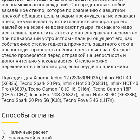
всевозможных повреждений. Оно представляет собой
закалённое стекло, которое по сравнению с защитной
плёнкой обладает целым рядом преимуществ: не искажает
цвета, не уменьшает чувствительность сенсора, при его
наклейке на экран не возникают пузыри, так как его надо
всего лишь приложить к стеклу, оно совершенно незаметно
при пользовании устройством - пальцы ощущают его, как
собственное стекло гаджета, прочность защитного стекла
превосходит прочность плёнки в несколько раз. Каждое
стекло проверяется перед отправкой на целостность и
дополнительно упаковывается. Стекло можно
переклеивать несколько раз, если неудачно приложили.
Подходит для Xiaomi Redmi 12 (23053RN02A), Infinix HOT 40
(X6836), Tecno Spark 20 Pro, Infinix Hot 30 (X6831), Infinix HOT 40
Pro (X6837), Tecno Camon 18 (CH6, CH6n), Tecno Camon 18P
(CH7n, CH7), Infinix Hot 20S (X6827), Infinix Note 30 4G (X6833B),
Tecno Spark 20 Pro 5G (KJ8), Tecno Pova 5 4G (LH7n).
Способы оплаты
Наличный расчет
Банковской картой