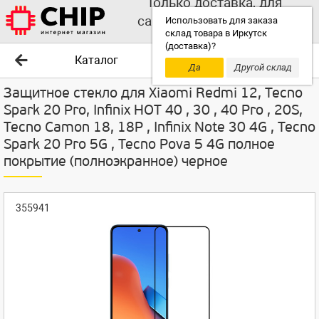
Только доставка, для
самовывоза выбирайте
Использовать для заказа
склад товара в Иркутск
другой склад!
(доставка)?
Каталог
Да
Другой склад
Защитное стекло для Xiaomi Redmi 12, Tecno
Spark 20 Pro, Infinix HOT 40 , 30 , 40 Pro , 20S,
Tecno Camon 18, 18P , Infinix Note 30 4G , Tecno
Spark 20 Pro 5G , Tecno Pova 5 4G полное
покрытие (полноэкранное) черное
355941