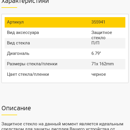
Характеристики
Артикул
355941
Вид аксессуара
Защитное
стекло
Вид стекла
П/П
Диагональ
6.79"
Размеры стекла/пленки
71x 162mm
Цвет стекла/пленки
черное
Описание
Защитное стекло на данный момент является идеальным
средством для защиты дисплея Вашего устройства от