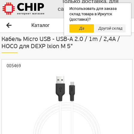
Только доставка, для
самовывоза выбирайте
Использовать для заказа
склад товара в Иркутск
другой склад!
(доставка)?
Каталог
Да
Другой склад
Кабель Micro USB - USB-A 2.0 / 1m / 2,4A /
HOCO для DEXP Ixion M 5"
005469