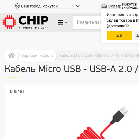
Иркутск
Ваш город:
Иркутск
Склад:
(доставк
Использовать дл
склад товара в И
(доставка)?
Да
Д
Только до
Зарядки, кабели
Кабель Micro USB - USB-A 2.0 / 1m / 2,4A 
Кабель Micro USB - USB-A 2.0
005481