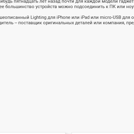
-нибудь пятнадцать лет назад почти для каждой модели гадже
 большинство устройств можно подсоединить к ПК или ноутбу
еописанный Lighting для iPhone или iPad или micro-USB для 
дитель – поставщик оригинальных деталей или компания, пр