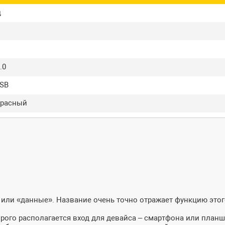
ц
.0
USB
красный
 или «данные». Название очень точно отражает функцию этог
орого располагается вход для девайса – смартфона или планш