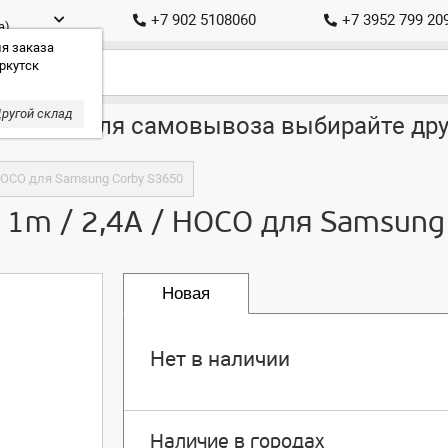
+7 902 5108060
+7 3952 799 20
а)
я заказа
ркутск
ругой склад
ставка, для самовывоза выбирайте дру
/ HOCO для Samsung Corby S3650
 / 1m / 2,4A / HOCO для Samsun
Новая
Нет в наличии
Наличие в городах