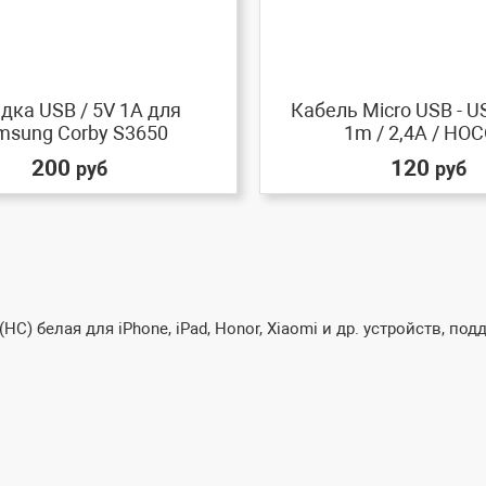
дка USB / 5V 1A для
Кабель Micro USB - US
msung Corby S3650
1m / 2,4A / HOCO
200
120
руб
руб