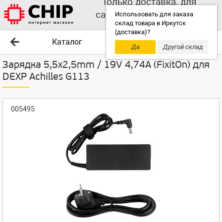
Только доставка, для
самовывоза выбирайте
Использовать для заказа
склад товара в Иркутск
другой склад!
(доставка)?
Каталог
Да
Другой склад
Зарядка 5,5x2,5mm / 19V 4,74A (FixitOn) для
DEXP Achilles G113
005495