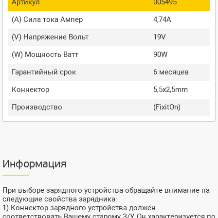
Артикул
005495
(A) Сила тока Ампер
4,74A
(V) Напряжение Вольт
19V
(W) Мощность Ватт
90W
Гарантийный срок
6 месяцев
Коннектор
5,5x2,5mm
Производство
(FixitOn)
Информация
При выборе зарядного устройства обращайте внимание на
следующие свойства зарядника:
1) Коннектор зарядного устройства должен
соответствовать Вашему старому З/У. Он характеризуется по