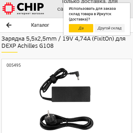
Только доставка, для
самовывоза выбирайте
Использовать для заказа
склад товара в Иркутск
другой склад!
(доставка)?
Каталог
Да
Другой склад
Зарядка 5,5x2,5mm / 19V 4,74A (FixitOn) для
DEXP Achilles G108
005495