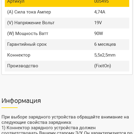
Артикул
005495
(A) Сила тока Ампер
4,74A
(V) Напряжение Вольт
19V
(W) Мощность Ватт
90W
Гарантийный срок
6 месяцев
Коннектор
5,5x2,5mm
Производство
(FixitOn)
Информация
При выборе зарядного устройства обращайте внимание на
следующие свойства зарядника:
1) Коннектор зарядного устройства должен
соответствовать Вашему старому З/У. Он характеризуется по