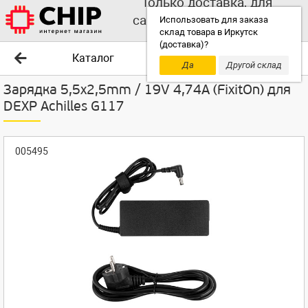
Только доставка, для
самовывоза выбирайте
Использовать для заказа
склад товара в Иркутск
другой склад!
(доставка)?
Каталог
Да
Другой склад
Зарядка 5,5x2,5mm / 19V 4,74A (FixitOn) для
DEXP Achilles G117
005495