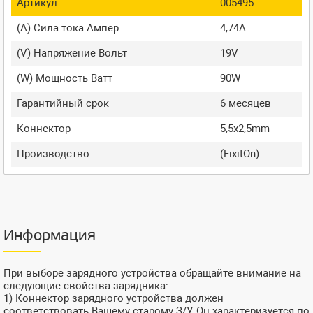
Артикул
005495
(A) Сила тока Ампер
4,74A
(V) Напряжение Вольт
19V
(W) Мощность Ватт
90W
Гарантийный срок
6 месяцев
Коннектор
5,5x2,5mm
Производство
(FixitOn)
Информация
При выборе зарядного устройства обращайте внимание на
следующие свойства зарядника:
1) Коннектор зарядного устройства должен
соответствовать Вашему старому З/У. Он характеризуется по