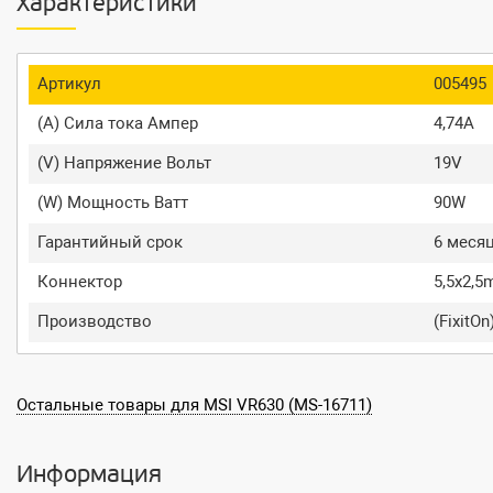
Характеристики
Артикул
005495
(A) Сила тока Ампер
4,74A
(V) Напряжение Вольт
19V
(W) Мощность Ватт
90W
Гарантийный срок
6 меся
Коннектор
5,5x2,
Производство
(FixitOn
Остальные товары для MSI VR630 (MS-16711)
Информация