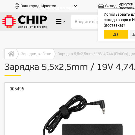
Иркутск
Ваш город:
Иркутск
Склад:
(доставк
Использовать дл
склад товара в И
(доставка)?
Да
Д
Только до
Зарядки, кабели
Зарядка 5,5x2,5mm / 19V 4,74A (FixitOn) д
Зарядка 5,5x2,5mm / 19V 4,74A
005495