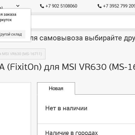
+7 902 5108060
+7 3952 799 20
а)
я заказа
ркутск
ругой склад
ставка, для самовывоза выбирайте дру
ля MSI VR630 (MS-16711)
 (FixitOn) для MSI VR630 (MS-1
Новая
Нет в наличии
Наличие в городах