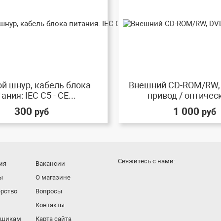
й шнур, кабель блока
Внешний CD-ROM/RW,
ания: IEC C5 - CE...
привод / оптическ
300
1 000
руб
руб
Cвяжитесь с нами:
ия
Вакансии
ы
О магазине
рство
Вопросы
Контакты
вщикам
Карта сайта