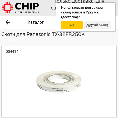
Только доставка, для
самовывоза выбирайте
Использовать для заказа
склад товара в Иркутск
другой склад!
(доставка)?
Каталог
Да
Другой склад
Скотч для Panasonic TX-32FR250K
004414