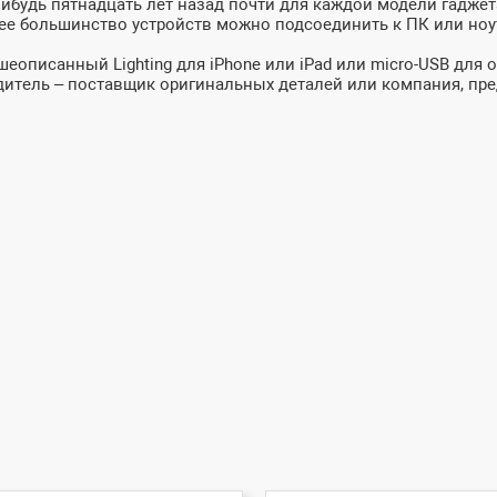
-нибудь пятнадцать лет назад почти для каждой модели гадже
 большинство устройств можно подсоединить к ПК или ноутбу
еописанный Lighting для iPhone или iPad или micro-USB для 
дитель – поставщик оригинальных деталей или компания, пр