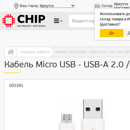
Иркутск
Ваш город:
Иркутск
Склад:
(доставк
Использовать дл
склад товара в И
(доставка)?
Да
Д
Только до
Зарядки, кабели
Кабель Micro USB - USB-A 2.0 / 1m / 2A / H
Кабель Micro USB - USB-A 2.0 
005385