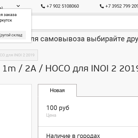
+7 902 5108060
+7 3952 799 20
а)
я заказа
ркутск
ругой склад
ставка, для самовывоза выбирайте дру
OCO для INOI 2 2019
/ 1m / 2A / HOCO для INOI 2 201
Новая
100 руб
Цена
Наличие в городах