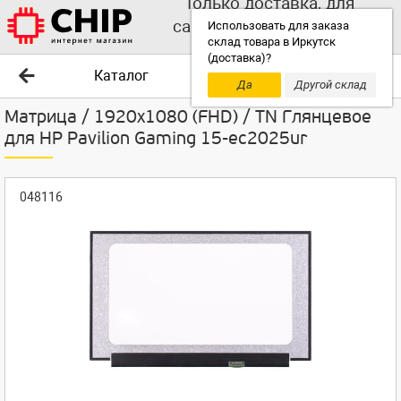
Только доставка, для
самовывоза выбирайте
Использовать для заказа
склад товара в Иркутск
другой склад!
(доставка)?
Каталог
Да
Другой склад
Матрица / 1920x1080 (FHD) / TN Глянцевое
для HP Pavilion Gaming 15-ec2025ur
048116