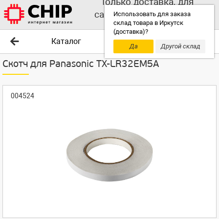
Только доставка, для
самовывоза выбирайте
Использовать для заказа
склад товара в Иркутск
другой склад!
(доставка)?
Каталог
Да
Другой склад
Скотч для Panasonic TX-LR32EM5A
004524