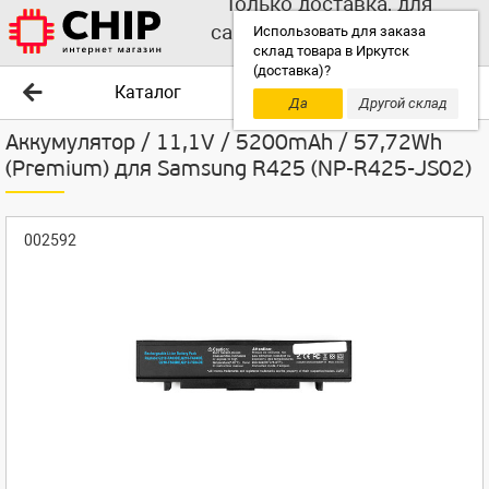
Только доставка, для
самовывоза выбирайте
Использовать для заказа
склад товара в Иркутск
другой склад!
(доставка)?
Каталог
Да
Другой склад
Аккумулятор / 11,1V / 5200mAh / 57,72Wh
(Premium) для Samsung R425 (NP-R425-JS02)
002592