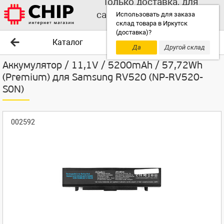
Только доставка, для
самовывоза выбирайте
Использовать для заказа
склад товара в Иркутск
другой склад!
(доставка)?
Каталог
Да
Другой склад
Аккумулятор / 11,1V / 5200mAh / 57,72Wh
(Premium) для Samsung RV520 (NP-RV520-
S0N)
002592