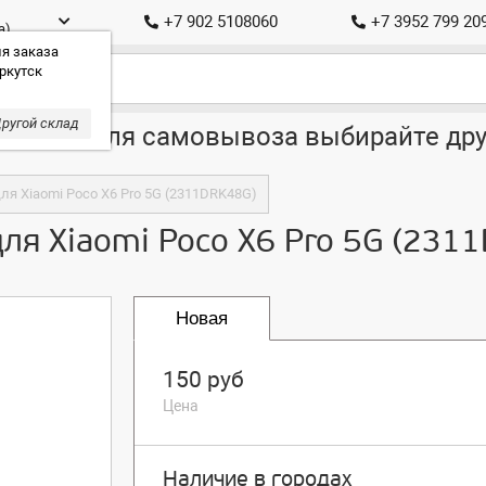
+7 902 5108060
+7 3952 799 20
а)
я заказа
ркутск
ругой склад
ставка, для самовывоза выбирайте дру
ля Xiaomi Poco X6 Pro 5G (2311DRK48G)
ля Xiaomi Poco X6 Pro 5G (231
Новая
150 руб
Цена
Наличие в городах