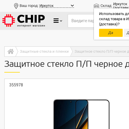
Иркутск
Ваш город:
Иркутск
Склад:
(доставк
Использовать дл
склад товара в И
(доставка)?
Да
Д
Только до
Защитные стекла и пленки
Защитное стекло П/П черное д
Защитное стекло П/П черное д
355978