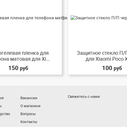
огелевая пленка для
Защитное стекло П/
она матовая для Xi...
для Xiaomi Poco X6
150
100
руб
руб
Cвяжитесь с нами:
ия
Вакансии
ы
О магазине
рство
Вопросы
Контакты