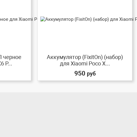
П черное
Аккумулятор (FixitOn) (набор)
 P...
для Xiaomi Poco X...
950
руб