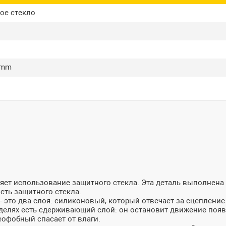
ое стекло
7mm
ляет использование защитного стекла. Эта деталь выполнена
сть защитного стекла.
 это два слоя: силиконовый, который отвечает за сцепление
делях есть сдерживающий слой: он остановит движение поя
офобный спасает от влаги.