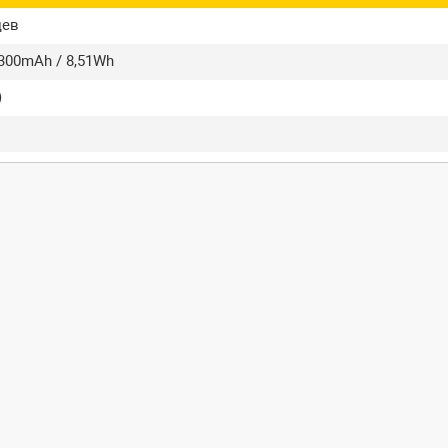
цев
2300mAh / 8,51Wh
)