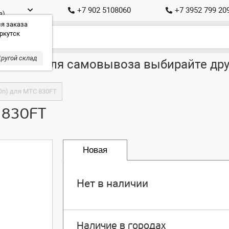
+7 902 5108060
+7 3952 799 20
а)
я заказа
ркутск
ругой склад
ставка, для самовывоза выбирайте дру
tOn) для МТС 830FT
С 830FT
Новая
Нет в наличии
Наличие в городах