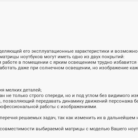
ределяющей его эксплуатационные характеристики и возможн
матрицы ноутбуков могут иметь одно из двух покрытий:
и работе в помещении с ярким освещением трудно избавится о
 работать даже при солнечном освещении, но изображение ка
ия мелких деталей;
ан не только строго спереди, но и под углом без видимого из
в, позволяющий передавать динамику движений персонажа бе
профессиональной работы с изображениями.
 перечня решаемых задач, так как изменить их в дальнейшем
и совместимости выбираемой матрицы с моделью Вашего ноут