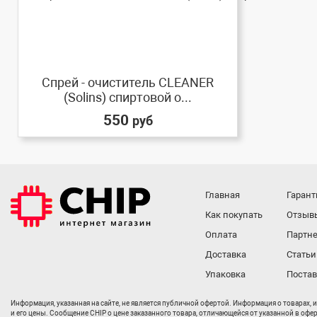
Спрей - очиститель CLEANER
(Solins) спиртовой о...
550
руб
Главная
Гарант
Как покупать
Отзыв
Оплата
Партне
Доставка
Статьи
Упаковка
Поста
Информация, указанная на сайте, не является публичной офертой. Информация о товарах, 
и его цены. Сообщение CHIP о цене заказанного товара, отличающейся от указанной в офе