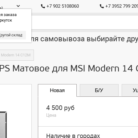
+7 902 5108060
+7 3952 799 20
а)
я заказа
ркутск
ругой склад
ставка, для самовывоза выбирайте дру
I Modern 14 C12M
IPS Матовое для MSI Modern 14
Новая
Б/У
У
4 500 руб
Цена
Наличие в городах