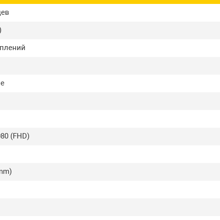
цев
)
еплений
е
80 (FHD)
3mm)