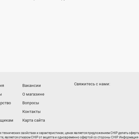
Cвяжитесь с нами:
ия
Вакансии
ы
О магазине
рство
Вопросы
Контакты
вщикам
Карта сайта
их технических свойствах и характеристиках, ценах является предложением CHIP делать офер
рте, является отказом CHIP от акцепта и одновременно офертой со стороны CHIP. Информация 