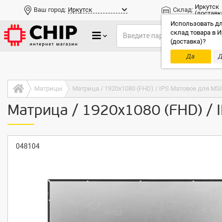
Иркутск
Ваш город:
Иркутск
Склад:
(доставк
Использовать дл
склад товара в И
(доставка)?
Да
Д
Только до
Матрицы
Матрица / 1920x1080 (FHD) / IPS Матовое для MS
Матрица / 1920x1080 (FHD) / 
048104