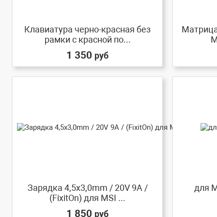
Клавиатура черно-красная без
Матрица 
рамки c красной по...
М
1 350
руб
Зарядка 4,5x3,0mm / 20V 9A /
для M
(FixitOn) для MSI ...
1 850
руб