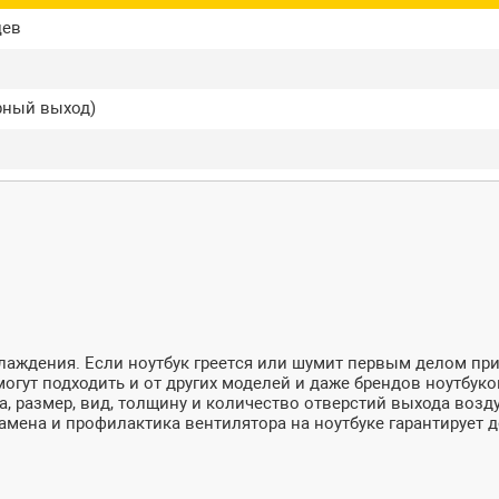
цев
рный выход)
лаждения. Если ноутбук греется или шумит первым делом при
огут подходить и от других моделей и даже брендов ноутбуков
а, размер, вид, толщину и количество отверстий выхода возд
мена и профилактика вентилятора на ноутбуке гарантирует д