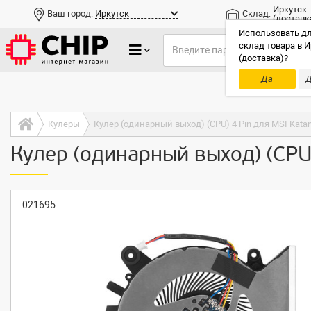
Иркутск
Ваш город:
Иркутск
Склад:
(доставк
Использовать дл
склад товара в И
(доставка)?
Да
Д
Только до
Кулеры
Кулер (одинарный выход) (CPU) 4 Pin для MSI Kata
Кулер (одинарный выход) (CPU
021695