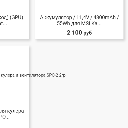
од) (GPU)
Аккумулятор / 11,4V / 4800mAh /
t...
55Wh для MSI Ka...
2 100
руб
ля кулера
O...