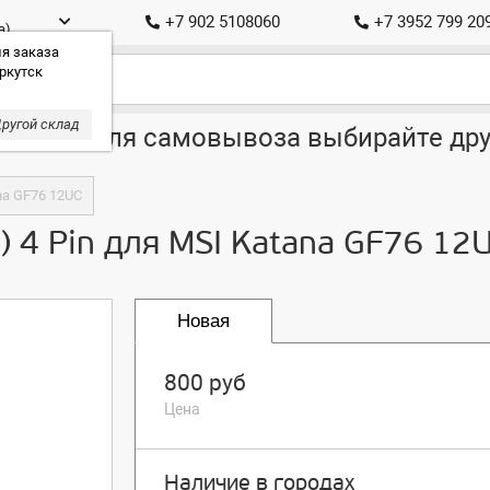
+7 902 5108060
+7 3952 799 20
а)
я заказа
ркутск
ругой склад
ставка, для самовывоза выбирайте дру
na GF76 12UC
) 4 Pin для MSI Katana GF76 12
Новая
800 руб
Цена
Наличие в городах