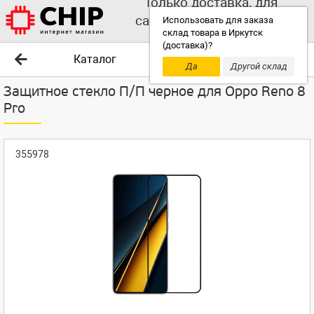
Только доставка, для
самовывоза выбирайте
Использовать для заказа
склад товара в Иркутск
другой склад!
(доставка)?
Каталог
Да
Другой склад
Защитное стекло П/П черное для Oppo Reno 8
Pro
355978